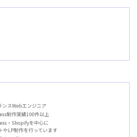
ランスWebエンジニア
Press制作実績100件以上
ress・Shopifyを中心に
イトやLP制作を行っています